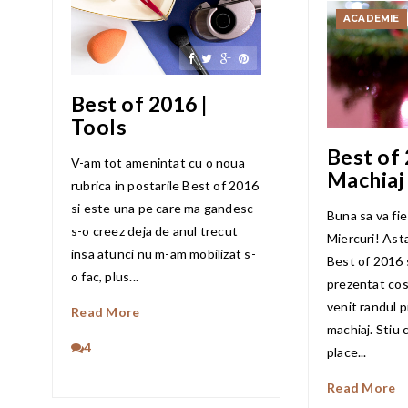
ACADEMIE
Best of 2016 |
Tools
Best of 
V-am tot amenintat cu o noua
Machiaj
rubrica in postarile Best of 2016
si este una pe care ma gandesc
Buna sa va fi
s-o creez deja de anul trecut
Miercuri! Asta
insa atunci nu m-am mobilizat s-
Best of 2016 
o fac, plus...
prezentat cos
venit randul 
Read More
machiaj. Stiu 
4
place...
Read More