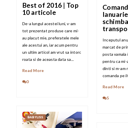
Best of 2016 | Top
Comand
10 articole
Ianuarie
schimbar
De-a lungul acestei luni, v-am
transpo
tot prezentat produse care mi-
au placut mie, preferatele mele
Inceputul anu
ale acestui an, iar acum pentru
marcat de pri
un ultim articol am vrut sa intorc
posta vamala i
roata si de aceasta data sa...
pentru ca mi-
dinti si m-am r
Read More
comanda pe iH
0
Read More
5
BABYLISS