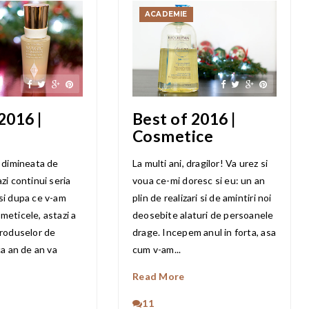
ACADEMIE
2016 |
Best of 2016 |
Cosmetice
e dimineata de
La multi ani, dragilor! Va urez si
zi continui seria
voua ce-mi doresc si eu: un an
si dupa ce v-am
plin de realizari si de amintiri noi
meticele, astazi a
deosebite alaturi de persoanele
produselor de
drage. Incepem anul in forta, asa
ca an de an va
cum v-am...
Read More
11