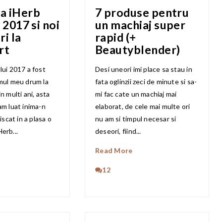
a iHerb
7 produse pentru
 2017 si noi
un machiaj super
i la
rapid (+
rt
Beautyblender)
lui 2017 a fost
Desi uneori imi place sa stau in
mul meu drum la
fata oglinzii zeci de minute si sa-
n multi ani, asta
mi fac cate un machiaj mai
am luat inima-n
elaborat, de cele mai multe ori
iscat in a plasa o
nu am si timpul necesar si
erb...
deseori, fiind...
Read More
12